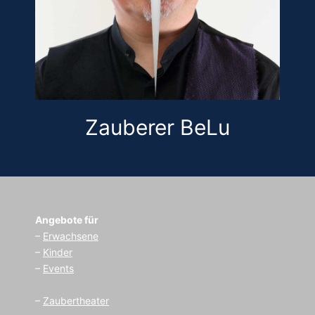
Zauberer BeLu
Angebote für
–
Erwachsene
–
Kinder
–
Events
–
Zaubertheater