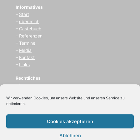
Informatives
–
Start
–
über mich
–
Gästebuch
–
Referenzen
–
Termine
–
Media
–
Kontakt
–
Links
Rechtliches
–
I
mpressum
–
Datenschutz
Wir verwenden Cookies, um unsere Website und unseren Service zu
optimieren.
(C) 2021
Zauberer BeLu
Cookies akzeptieren
(Bernhard Luksch)
Ablehnen