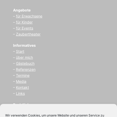
Angebote
–
für Erwachsene
–
für Kinder
–
für Events
–
Zaubertheater
Informatives
–
Start
–
über mich
–
Gästebuch
–
Referenzen
–
Termine
–
Media
–
Kontakt
–
Links
Rechtliches
–
I
mpressum
Wir verwenden Cookies, um unsere Website und unseren Service zu
–
Datenschutz