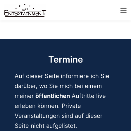
Zum
Inhalt
springen
Zauberer,
Ballonkünstler
und
DJ
Termine
BeLu
Auf dieser Seite informiere ich Sie
darüber, wo Sie mich bei einem
meiner
öffentlichen
Auftritte live
erleben können. Private
Veranstaltungen sind auf dieser
Seite nicht aufgelistet.