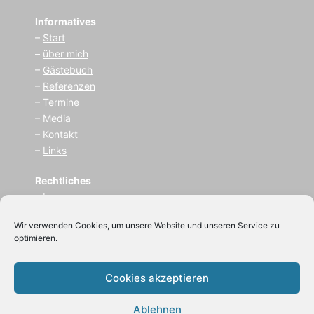
Informatives
–
Start
–
über mich
–
Gästebuch
–
Referenzen
–
Termine
–
Media
–
Kontakt
–
Links
Rechtliches
–
I
mpressum
–
Datenschutz
Wir verwenden Cookies, um unsere Website und unseren Service zu
optimieren.
(C) 2021
Zauberer BeLu
Cookies akzeptieren
(Bernhard Luksch)
Ablehnen