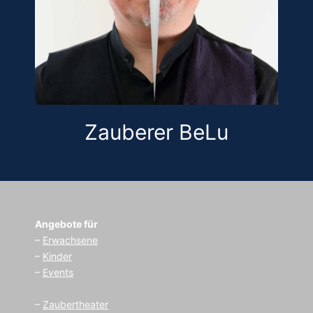
Zauberer BeLu
Angebote für
–
Erwachsene
–
Kinder
–
Events
–
Zaubertheater