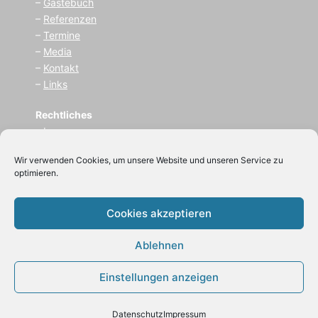
–
Gästebuch
–
Referenzen
–
Termine
–
Media
–
Kontakt
–
Links
Rechtliches
–
I
mpressum
–
Datenschutz
Wir verwenden Cookies, um unsere Website und unseren Service zu
optimieren.
(C) 2021
Zauberer BeLu
Cookies akzeptieren
(Bernhard Luksch)
Ablehnen
Einstellungen anzeigen
Datenschutz
Impressum