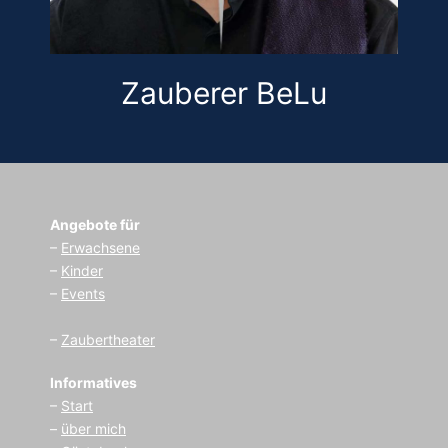
Zauberer BeLu
Angebote für
–
Erwachsene
–
Kinder
–
Events
–
Zaubertheater
Informatives
–
Start
–
über mich