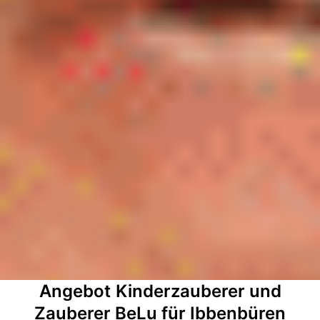
Angebot
Kinderzauberer und
Zauberer BeLu für Ibbenbüren