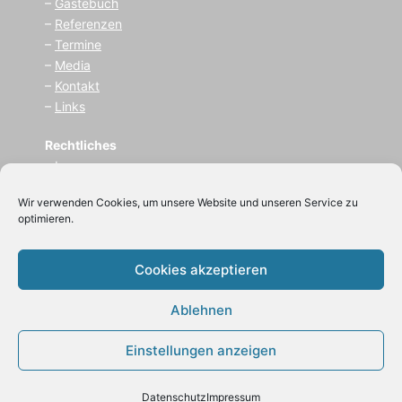
–
Gästebuch
–
Referenzen
–
Termine
–
Media
–
Kontakt
–
Links
Rechtliches
–
I
mpressum
–
Datenschutz
Wir verwenden Cookies, um unsere Website und unseren Service zu
optimieren.
(C) 2021
Zauberer BeLu
Cookies akzeptieren
(Bernhard Luksch)
Ablehnen
Einstellungen anzeigen
Datenschutz
Impressum