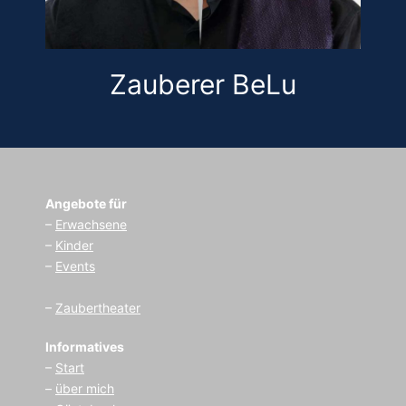
Zauberer BeLu
Angebote für
–
Erwachsene
–
Kinder
–
Events
–
Zaubertheater
Informatives
–
Start
–
über mich