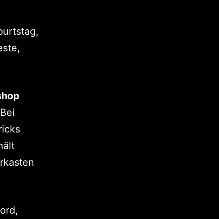
urtstag,
este,
shop
 Bei
ricks
ält
erkasten
ord,