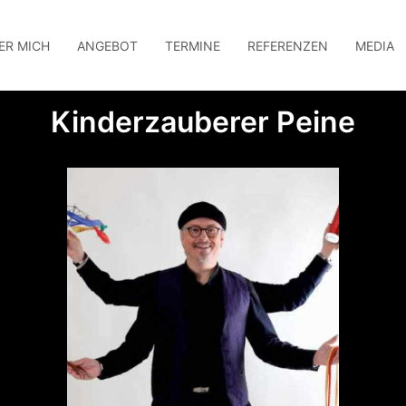
ER MICH
ANGEBOT
TERMINE
REFERENZEN
MEDIA
Kinderzauberer Peine