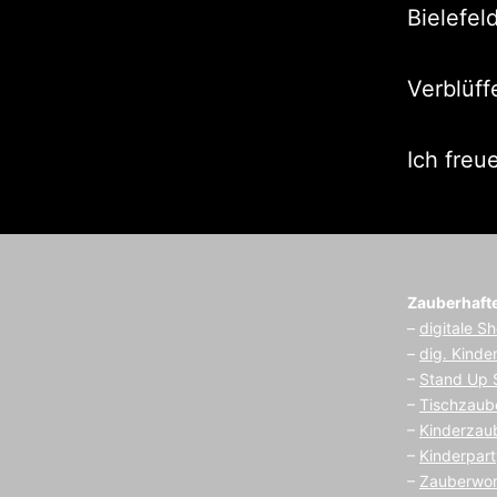
Bielefel
Verblüff
Ich freu
Zauberhaft
–
digitale S
–
dig. Kinde
–
Stand Up
–
Tischzaub
–
Kinderzau
–
Kinderpart
–
Zauberwo