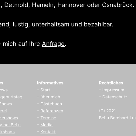
d, Detmold, Hameln, Hannover oder Osnabrück.
end, lustig, unterhaltsam und bezahlbar.
e mich auf Ihre
Anfrage
.
es
Informatives
Rechtliches
hows
–
Start
–
I
mpressum
rgeburtstag
–
über mich
–
Datenschutz
 Shows
–
Gästebuch
erei
–
Referenzen
(C) 2021
bershows
–
Termine
BeLu Bernhard Lu
y bei BeLu
–
Media
rkshops
–
Kontakt