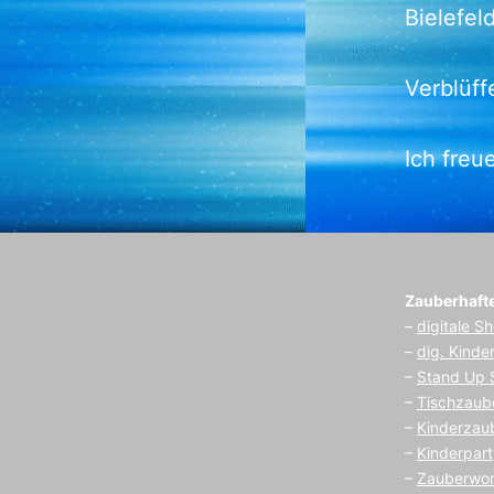
Bielefel
Verblüff
Ich freu
Zauberhaft
–
digitale S
–
dig. Kinde
–
Stand Up
–
Tischzaub
–
Kinderzau
–
Kinderpart
–
Zauberwo