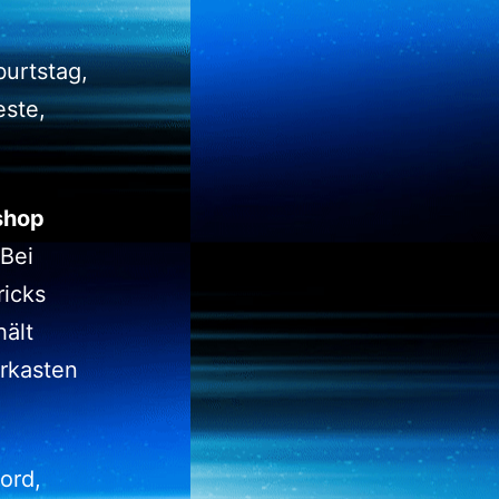
urtstag,
este,
shop
 Bei
ricks
ält
erkasten
ord,