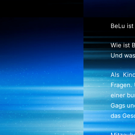
BeLu ist
Wie ist
Und was
Als Kind
Fragen.
einer bu
Gags und
das Ges