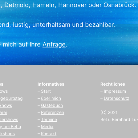
d, Detmold, Hameln, Hannover oder Osnabrück.
end, lustig, unterhaltsam und bezahlbar.
e mich auf Ihre
Anfrage
.
es
Informatives
Rechtliches
hows
–
Start
–
I
mpressum
rgeburtstag
–
über mich
–
Datenschutz
 Shows
–
Gästebuch
erei
–
Referenzen
(C) 2021
bershows
–
Termine
BeLu Bernhard Lu
y bei BeLu
–
Media
rkshops
–
Kontakt