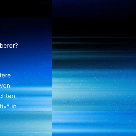
berer?
tere
 von
chten,
iv* in