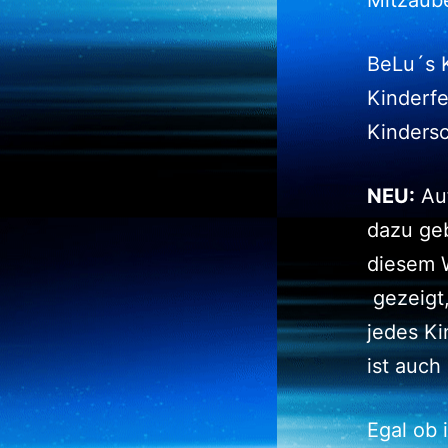
Mitzaube
BeLu´s K
Kinderfe
Kindersc
NEU:
Auf
dazu geb
diesem 
gezeigt
jedes Ki
ist auch
Egal ob 