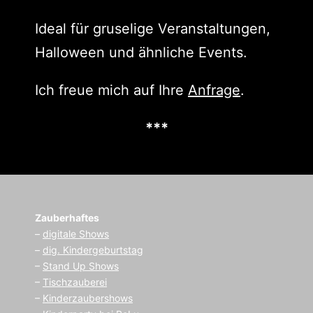
Ideal für gruselige Veranstaltungen,
Halloween und ähnliche Events.
Ich freue mich auf Ihre
Anfrage
.
***
Zauberhaftes
–
digitale Shows
–
dig. Kindergeburtstag
–
Stand Up Shows
–
Tischzauberei
–
Kinderzaubershows