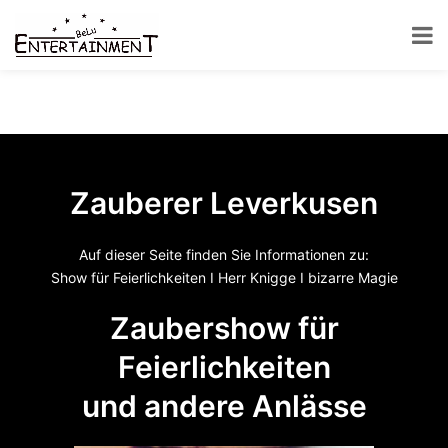
Zum
Inhalt
springen
Zauberer,
Ballonkünstler
und
DJ
Zauberer Leverkusen
BeLu
Auf dieser Seite finden Sie Informationen zu:
Show für Feierlichkeiten I Herr Knigge I bizarre Magie
Zaubershow für
Feierlichkeiten
und andere Anlässe