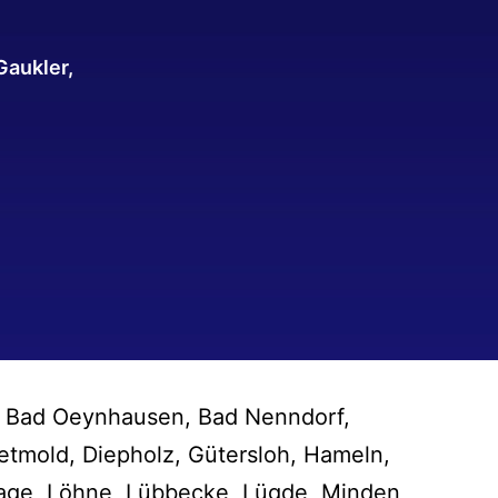
Gaukler,
, Bad Oeynhausen, Bad Nenndorf,
tmold, Diepholz, Gütersloh, Hameln,
age, Löhne, Lübbecke, Lügde, Minden,