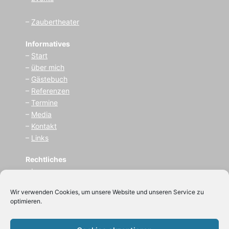
Angebote für
–
Erwachsene
–
Kinder
–
Events
–
Zaubertheater
Informatives
–
Start
–
über mich
–
Gästebuch
–
Referenzen
–
Termine
–
Media
–
Kontakt
–
Links
Wir verwenden Cookies, um unsere Website und unseren Service zu
optimieren.
Rechtliches
–
I
mpressum