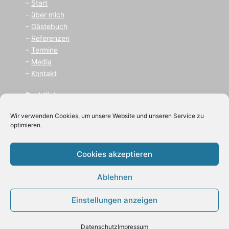
–
Start
–
über mich
–
Gästebuch
–
Referenzen
–
Termine
–
Media
–
Kontakt
Rechtliches
–
I
mpressum
Wir verwenden Cookies, um unsere Website und unseren Service zu
–
Datenschutz
optimieren.
(C) 2021
Cookies akzeptieren
BeLu Bernhard Luksch
Ablehnen
Einstellungen anzeigen
Datenschutz
Impressum